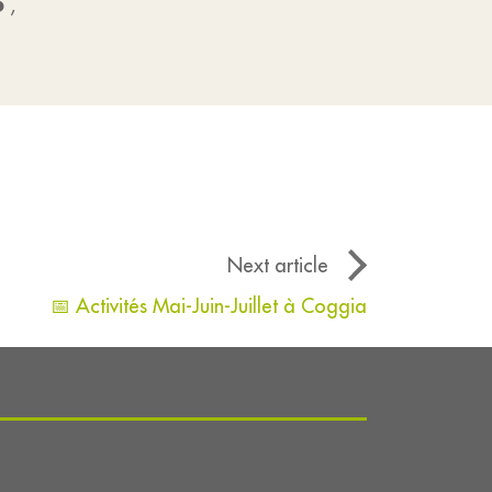
6
,
Next article
📅 Activités Mai-Juin-Juillet à Coggia