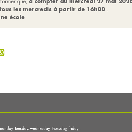
à compter du mercredi 27 mai 202
informer que,
tous les mercredis à partir de 16h00
.
nne école
.
monday, tuesday, wednesday, thursday, friday :