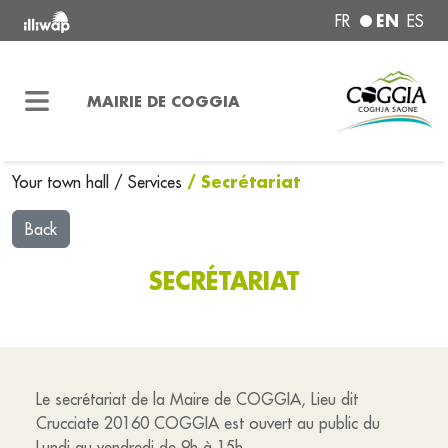
EN
FR
ES
MAIRIE DE COGGIA
/ Secrétariat
Your town hall
/
Services
Back
SECRÉTARIAT
Le secrétariat de la Maire de COGGIA, Lieu dit
Crucciate 20160 COGGIA est ouvert au public du
Lundi au vendredi de 9h à 15h