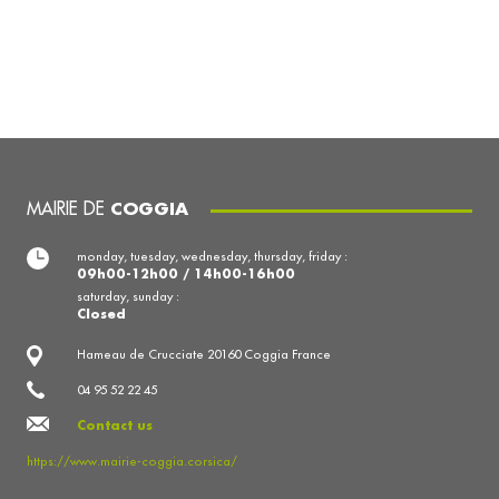
MAIRIE DE
COGGIA
monday, tuesday, wednesday, thursday, friday :
09h00-12h00 / 14h00-16h00
saturday, sunday :
Closed
Hameau de Crucciate 20160 Coggia France
04 95 52 22 45
Contact us
https://www.mairie-coggia.corsica/